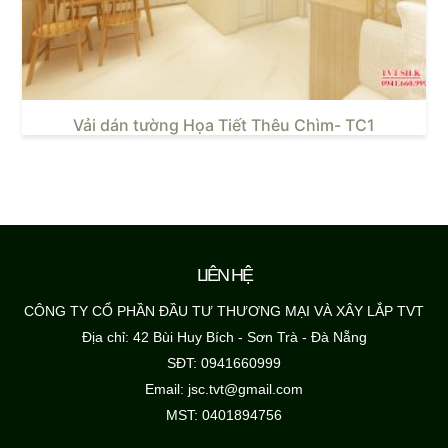
Vải dán tường Họa Tiết Thêu Chìm- TC1
LIÊN HỆ
CÔNG TY CỔ PHẦN ĐẦU TƯ THƯƠNG MẠI VÀ XÂY LẮP TVT
Địa chỉ: 42 Bùi Huy Bích - Sơn Trà - Đà Nẵng
SĐT: 0941660999
Email: jsc.tvt@gmail.com
MST: 0401894756