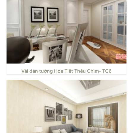
Vải dán tường Họa Tiết Thêu Chìm- TC6