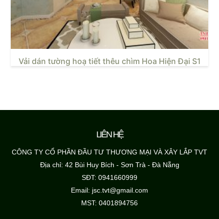
Vải dán tường hoạ tiết thêu chìm Hoa Hiện Đại S1
LIÊN HỆ
CÔNG TY CỔ PHẦN ĐẦU TƯ THƯƠNG MẠI VÀ XÂY LẮP TVT
Địa chỉ: 42 Bùi Huy Bích - Sơn Trà - Đà Nẵng
SĐT: 0941660999
Email: jsc.tvt@gmail.com
MST: 0401894756