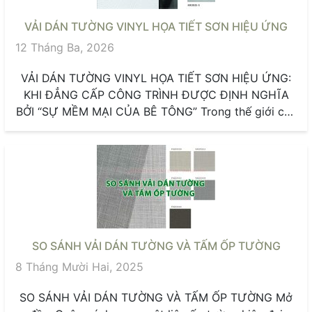
VẢI DÁN TƯỜNG VINYL HỌA TIẾT SƠN HIỆU ỨNG
12 Tháng Ba, 2026
VẢI DÁN TƯỜNG VINYL HỌA TIẾT SƠN HIỆU ỨNG:
KHI ĐẲNG CẤP CÔNG TRÌNH ĐƯỢC ĐỊNH NGHĨA
BỞI “SỰ MỀM MẠI CỦA BÊ TÔNG” Trong thế giới của
những...
SO SÁNH VẢI DÁN TƯỜNG VÀ TẤM ỐP TƯỜNG
8 Tháng Mười Hai, 2025
SO SÁNH VẢI DÁN TƯỜNG VÀ TẤM ỐP TƯỜNG Mở