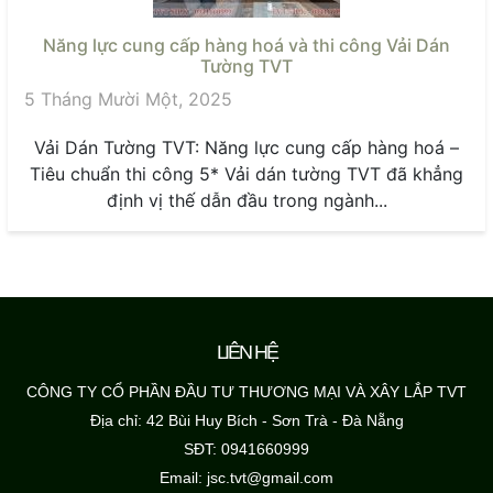
Năng lực cung cấp hàng hoá và thi công Vải Dán
Tường TVT
5 Tháng Mười Một, 2025
Vải Dán Tường TVT: Năng lực cung cấp hàng hoá –
Tiêu chuẩn thi công 5* Vải dán tường TVT đã khẳng
định vị thế dẫn đầu trong ngành...
LIÊN HỆ
CÔNG TY CỔ PHẦN ĐẦU TƯ THƯƠNG MẠI VÀ XÂY LẮP TVT
Địa chỉ: 42 Bùi Huy Bích - Sơn Trà - Đà Nẵng
SĐT: 0941660999
Email: jsc.tvt@gmail.com