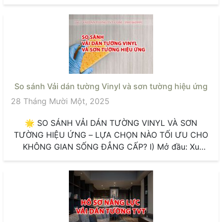
So sánh Vải dán tường Vinyl và sơn tường hiệu ứng
28 Tháng Mười Một, 2025
🌟 SO SÁNH VẢI DÁN TƯỜNG VINYL VÀ SƠN
TƯỜNG HIỆU ỨNG – LỰA CHỌN NÀO TỐI ƯU CHO
KHÔNG GIAN SỐNG ĐẲNG CẤP? I) Mở đầu: Xu
hướng...