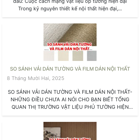
đầu: Cuộc cách mạng vật liệu ốp tường hiện đại
Trong kỷ nguyên thiết kế nội thất hiện đại,...
SO SÁNH VẢI DÁN TƯỜNG VÀ FILM DÁN NỘI THẤT
8 Tháng Mười Hai, 2025
SO SÁNH VẢI DÁN TƯỜNG VÀ FILM DÁN NỘI THẤT-
NHỮNG ĐIỀU CHƯA AI NÓI CHO BẠN BIẾT TỔNG
QUAN THỊ TRƯỜNG VẬT LIỆU PHỦ TƯỜNG HIỆN
ĐẠI Trong...