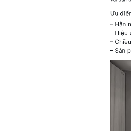
Ưu điể
– Hằn n
– Hiệu 
– Chiều
– Sản p