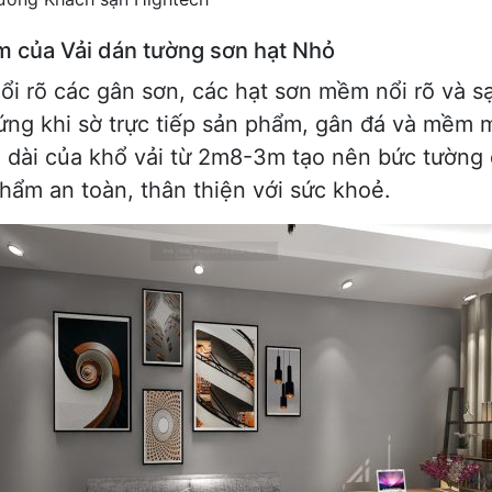
m của Vải dán tường sơn hạt Nhỏ
ổi rõ các gân sơn, các hạt sơn mềm nổi rõ và s
ứng khi sờ trực tiếp sản phẩm, gân đá và mềm m
 dài của khổ vải từ 2m8-3m tạo nên bức tường 
hẩm an toàn, thân thiện với sức khoẻ.