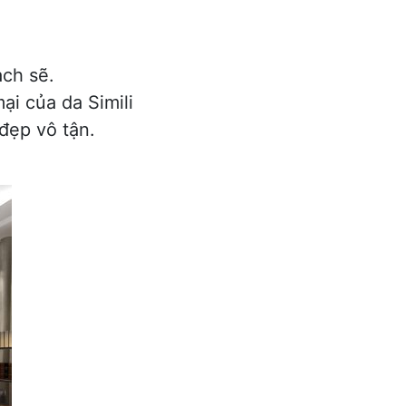
ạch sẽ.
ại của da Simili
đẹp vô tận.