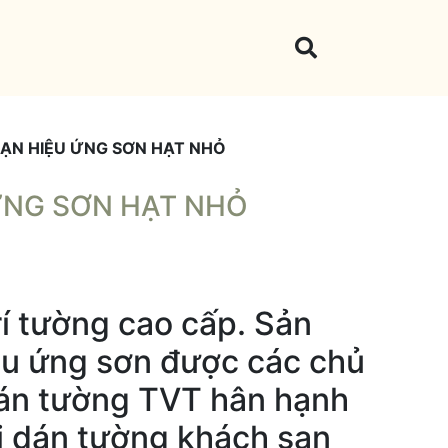
SẠN HIỆU ỨNG SƠN HẠT NHỎ
ỨNG SƠN HẠT NHỎ
rí tường cao cấp. Sản
ệu ứng sơn được các chủ
 dán tường TVT hân hạnh
i dán tường khách sạn