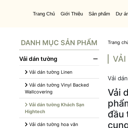
Trang Chủ
Giới Thiệu
Sản phẩm
Dự á
DANH MỤC SẢN PHẨM
Trang ch
VẢI
Vải dán tường
Vải dán tường Linen
Vải dán
Vải dán tường Vinyl Backed
Vải 
Wallcovering
phẩm
Vải dán tường Khách Sạn
Hightech
đầu 
cung
Vải dán tường hoa văn