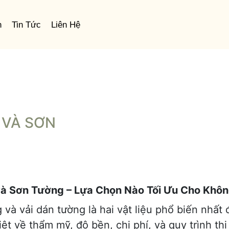
n
Tin Tức
Liên Hệ
 VÀ SƠN
và Sơn Tường – Lựa Chọn Nào Tối Ưu Cho Khô
g và vải dán tường là hai vật liệu phổ biến nhất
t về thẩm mỹ, độ bền, chi phí, và quy trình thi