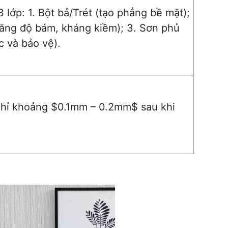
 lớp: 1. Bột bả/Trét (tạo phẳng bề mặt);
(tăng độ bám, kháng kiềm); 3. Sơn phủ
c và bảo vệ).
chỉ khoảng $0.1mm – 0.2mm$ sau khi