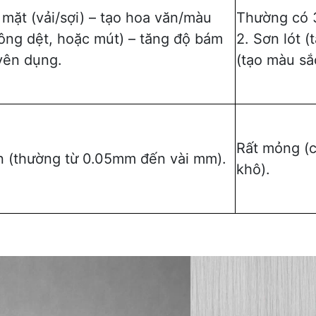
 mặt (vải/sợi) – tạo hoa văn/màu
Thường có 3
không dệt, hoặc mút) – tăng độ bám
2. Sơn lót 
yên dụng.
(tạo màu sắ
Rất mỏng (
n (thường từ 0.05mm đến vài mm).
khô).