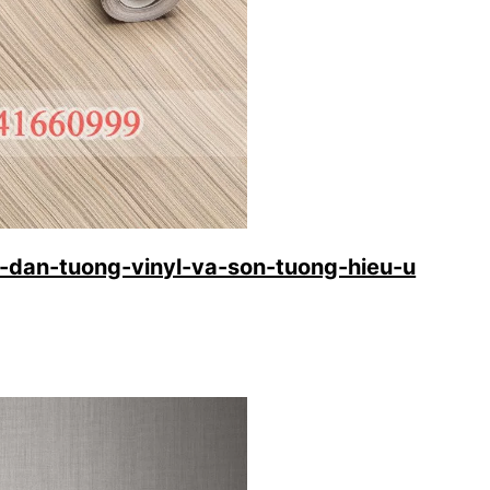
i-dan-tuong-vinyl-va-son-tuong-hieu-u