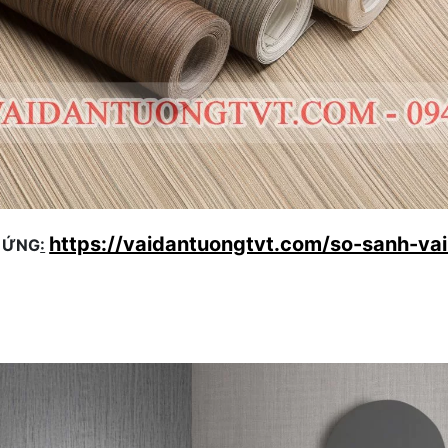
https://vaidantuongtvt.com/so-sanh-va
U ỨNG
: