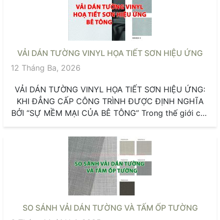
VẢI DÁN TƯỜNG VINYL HỌA TIẾT SƠN HIỆU ỨNG
12 Tháng Ba, 2026
VẢI DÁN TƯỜNG VINYL HỌA TIẾT SƠN HIỆU ỨNG:
KHI ĐẲNG CẤP CÔNG TRÌNH ĐƯỢC ĐỊNH NGHĨA
BỞI “SỰ MỀM MẠI CỦA BÊ TÔNG” Trong thế giới của
những...
SO SÁNH VẢI DÁN TƯỜNG VÀ TẤM ỐP TƯỜNG