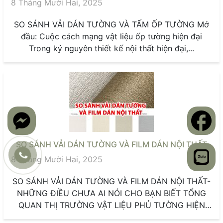
8 Tháng Mười Hai, 2025
SO SÁNH VẢI DÁN TƯỜNG VÀ TẤM ỐP TƯỜNG Mở
đầu: Cuộc cách mạng vật liệu ốp tường hiện đại
Trong kỷ nguyên thiết kế nội thất hiện đại,...
SO SÁNH VẢI DÁN TƯỜNG VÀ FILM DÁN NỘI THẤT
8 Tháng Mười Hai, 2025
SO SÁNH VẢI DÁN TƯỜNG VÀ FILM DÁN NỘI THẤT-
NHỮNG ĐIỀU CHƯA AI NÓI CHO BẠN BIẾT TỔNG
QUAN THỊ TRƯỜNG VẬT LIỆU PHỦ TƯỜNG HIỆN
ĐẠI Trong...